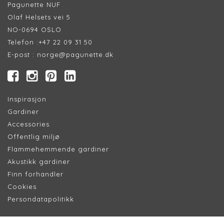
Pagunette NUF
Olaf Helsets vei 5
NO-0694 OSLO
Telefon :
+47 22 09 31 50
E-post :
norge@pagunette.dk
Inspirasjon
Gardiner
Accessories
Offentlig miljø
Flammehemmende gardiner
Akustikk gardiner
Finn forhandler
Cookie
s
Persondatapolitik
k