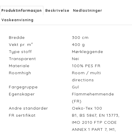
Produktinformasjon
Beskrivelse
Nedlastninger
Vaskeanvisning
Bredde
300
cm
Vekt pr. m²
400
g
Type stoff
Mørkleggende
Transparent
Nei
Materiale
100% PES FR
Roomhigh
Room / multi
directions
Fargegruppe
Gul
Egenskaper
Flammehemmende
(FR)
Andre standarder
Oeko-Tex 100
FR sertifikat
B1, BS 5867, EN 13773,
IMO 2010 FTP CODE
ANNEX 1 PART 7, M1,