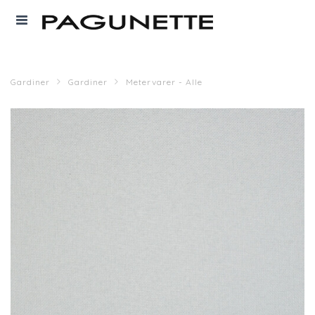
Gardiner
Gardiner
Metervarer - Alle