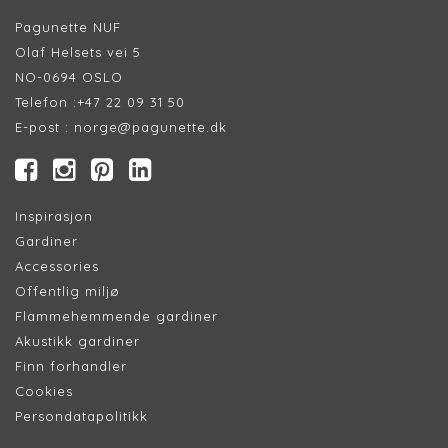
Pagunette NUF
Olaf Helsets vei 5
NO-0694 OSLO
Telefon :
+47 22 09 31 50
E-post :
norge@pagunette.dk
Inspirasjon
Gardiner
Accessories
Offentlig miljø
Flammehemmende gardiner
Akustikk gardiner
Finn forhandler
Cookie
s
Persondatapolitik
k