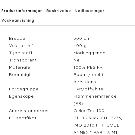
Produktinformasjon
Beskrivelse
Nedlastninger
Vaskeanvisning
Bredde
300
cm
Vekt pr. m²
400
g
Type stoff
Mørkleggende
Transparent
Nei
Materiale
100% PES FR
Roomhigh
Room / multi
directions
Fargegruppe
Hvit/offwhite
Egenskaper
Flammehemmende
(FR)
Andre standarder
Oeko-Tex 100
FR sertifikat
B1, BS 5867, EN 13773,
IMO 2010 FTP CODE
ANNEX 1 PART 7, M1,