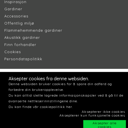
Inspirasjon
Gardiner
Accessories
Offentlig miljø
Flammehemmende gardiner
Akustikk gardiner
Finn forhandler
Cookie
s
Persondatapolitik
k
Aksepter cookies fra denne websiden.
Denne websiden bruker cookies for å spore din adferd og
forbedre din brukeropplevelse.
Du kan alltid slette lagrede informasjonskapsler ved å gå til de
avanserte nettleserinnstillingene dine.
Du kan finde vår cookiepolitikk her.
Aksepterer ikke cookies
Aksepterer kun funksjonelle cookies
Aksepter alle
cookies