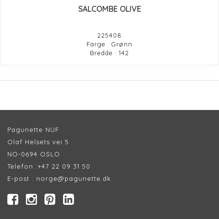
SALCOMBE OLIVE
225408
Farge : Grønn
Bredde : 142
Pagunette NUF
Olaf Helsets vei 5
NO-0694 OSLO
Telefon :
+47 22 09 31 50
E-post :
norge@pagunette.dk