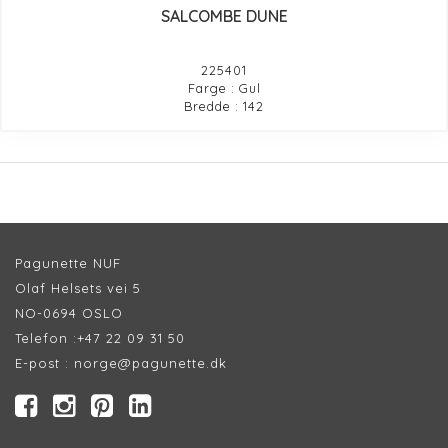
SALCOMBE DUNE
225401
Farge : Gul
Bredde : 142
Pagunette NUF
Olaf Helsets vei 5
NO-0694 OSLO
Telefon :
+47 22 09 31 50
E-post :
norge@pagunette.dk