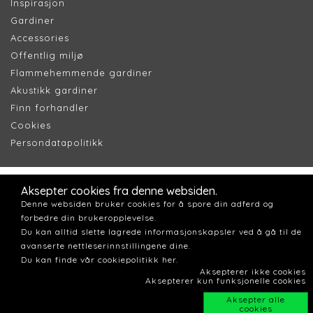
Inspirasjon
Gardiner
Accessories
Offentlig miljø
Flammehemmende gardiner
Akustikk gardiner
Finn forhandler
Cookie
s
Persondatapolitik
k
Aksepter cookies fra denne websiden.
Denne websiden bruker cookies for å spore din adferd og
forbedre din brukeropplevelse.
Du kan alltid slette lagrede informasjonskapsler ved å gå til de
avanserte nettleserinnstillingene dine.
Du kan finde vår cookiepolitikk her.
Aksepterer ikke cookies
Aksepterer kun funksjonelle cookies
Aksepter alle
cookies