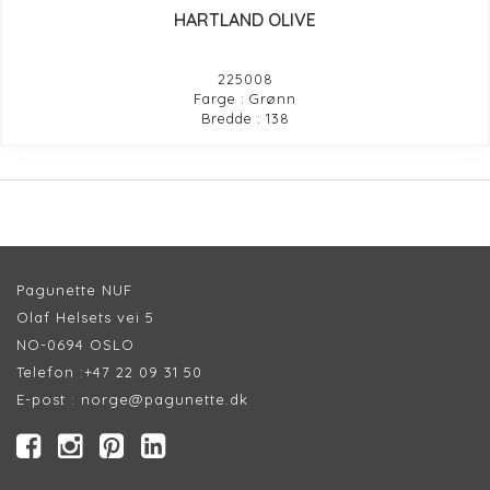
HARTLAND OLIVE
225008
Farge : Grønn
Bredde : 138
Pagunette NUF
Olaf Helsets vei 5
NO-0694 OSLO
Telefon :
+47 22 09 31 50
E-post :
norge@pagunette.dk