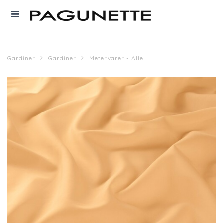
Gardiner
Gardiner
Metervarer - Alle