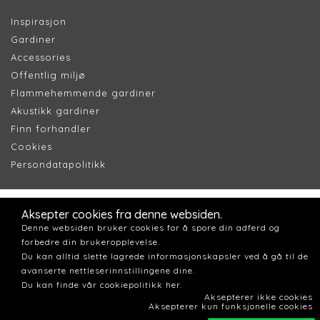
Inspirasjon
Gardiner
Accessories
Offentlig miljø
Flammehemmende gardiner
Akustikk gardiner
Finn forhandler
Cookie
s
Persondatapolitik
k
Aksepter cookies fra denne websiden.
Denne websiden bruker cookies for å spore din adferd og
forbedre din brukeropplevelse.
Du kan alltid slette lagrede informasjonskapsler ved å gå til de
avanserte nettleserinnstillingene dine.
Du kan finde vår cookiepolitikk her.
Aksepterer ikke cookies
Aksepterer kun funksjonelle cookies