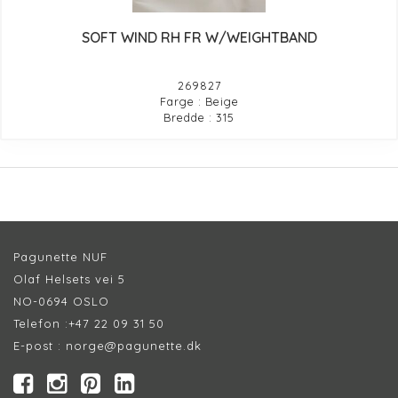
SOFT WIND RH FR W/WEIGHTBAND
269827
Farge : Beige
Bredde : 315
Pagunette NUF
Olaf Helsets vei 5
NO-0694 OSLO
Telefon :
+47 22 09 31 50
E-post :
norge@pagunette.dk