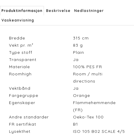
Produktinformasjon
Beskrivelse
Nedlastninger
Vaskeanvisning
Bredde
315
cm
Vekt pr. m²
83
g
Type stoff
Plain
Transparent
Ja
Materiale
100% PES FR
Roomhigh
Room / multi
directions
Vektbånd
Ja
Fargegruppe
Orange
Egenskaper
Flammehemmende
(FR)
Andre standarder
Oeko-Tex 100
FR sertifikat
B1
Lysekthet
ISO 105 B02 SCALE 4/5