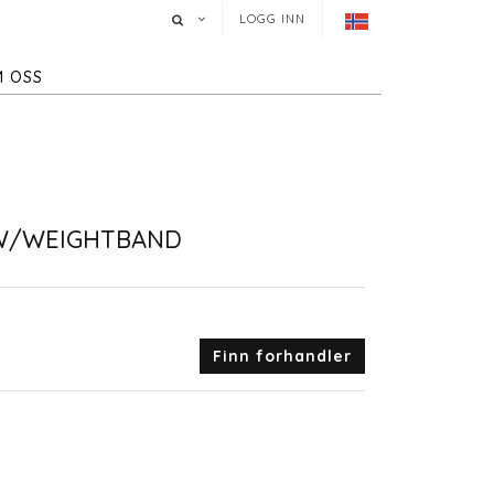
LOGG INN
 OSS
 W/WEIGHTBAND
Finn forhandler