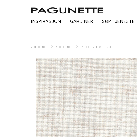
INSPIRASJON
GARDINER
SØMTJENESTE
Gardiner
Gardiner
Metervarer - Alle