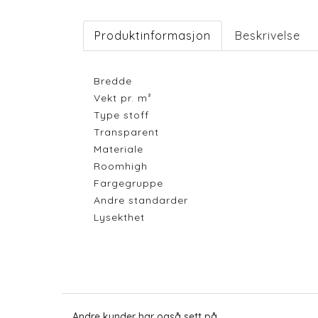
Produktinformasjon
Beskrivelse
Bredde
Vekt pr. m²
Type stoff
Transparent
Materiale
Roomhigh
Fargegruppe
Andre standarder
Lysekthet
Andre kunder har også sett på