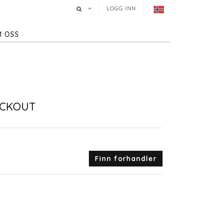
LOGG INN
 OSS
ACKOUT
Finn forhandler