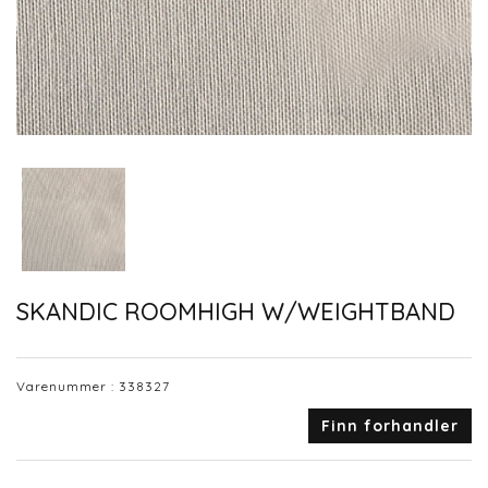
SKANDIC ROOMHIGH W/WEIGHTBAND
Varenummer :
338327
Finn forhandler