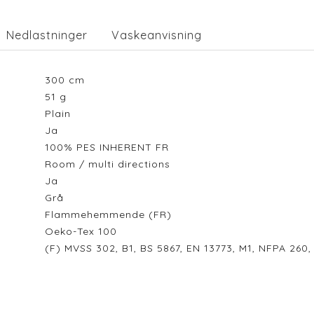
Nedlastninger
Vaskeanvisning
300
cm
51
g
Plain
Ja
100% PES INHERENT FR
Room / multi directions
Ja
Grå
Flammehemmende (FR)
Oeko-Tex 100
(F) MVSS 302, B1, BS 5867, EN 13773, M1, NFPA 260