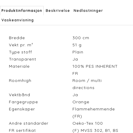
Produktinformasjon
Beskrivelse
Nedlastninger
Vaskeanvisning
Bredde
300
cm
Vekt pr. m²
51
g
Type stoff
Plain
Transparent
Ja
Materiale
100% PES INHERENT
FR
Roomhigh
Room / multi
directions
Vektbånd
Ja
Fargegruppe
Orange
Egenskaper
Flammehemmende
(FR)
Andre standarder
Oeko-Tex 100
FR sertifikat
(F) MVSS 302, B1, BS