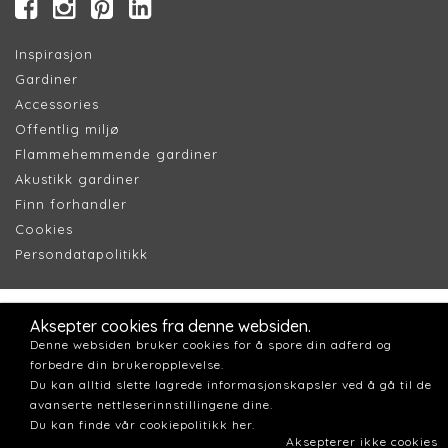
Inspirasjon
Gardiner
Accessories
Offentlig miljø
Flammehemmende gardiner
Akustikk gardiner
Finn forhandler
Cookie
s
Persondatapolitik
k
Aksepter cookies fra denne websiden.
Denne websiden bruker cookies for å spore din adferd og
forbedre din brukeropplevelse.
Du kan alltid slette lagrede informasjonskapsler ved å gå til de
avanserte nettleserinnstillingene dine.
Du kan finde vår cookiepolitikk her.
Aksepterer ikke cookies