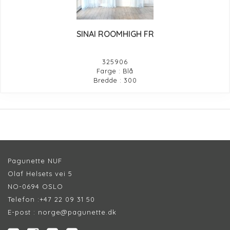
SINAI ROOMHIGH FR
325906
Farge : Blå
Bredde : 300
Pagunette NUF
Olaf Helsets vei 5
NO-0694 OSLO
Telefon :
+47 22 09 31 50
E-post :
norge@pagunette.dk