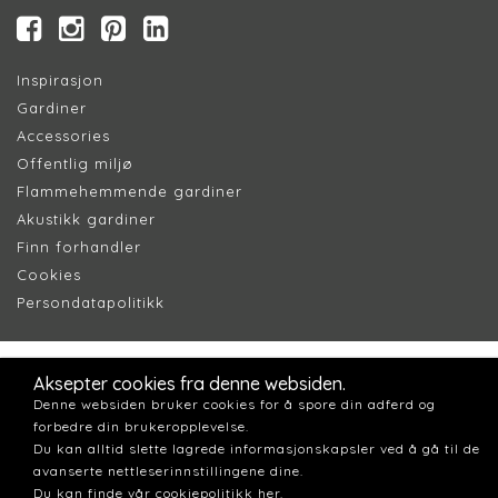
Inspirasjon
Gardiner
Accessories
Offentlig miljø
Flammehemmende gardiner
Akustikk gardiner
Finn forhandler
Cookie
s
Persondatapolitik
k
Aksepter cookies fra denne websiden.
Denne websiden bruker cookies for å spore din adferd og
forbedre din brukeropplevelse.
Du kan alltid slette lagrede informasjonskapsler ved å gå til de
avanserte nettleserinnstillingene dine.
Du kan finde vår cookiepolitikk her.