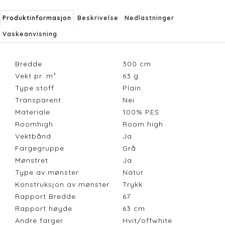
Produktinformasjon
Beskrivelse
Nedlastninger
Vaskeanvisning
Bredde
300
cm
Vekt pr. m²
63
g
Type stoff
Plain
Transparent
Nei
Materiale
100% PES
Roomhigh
Room high
Vektbånd
Ja
Fargegruppe
Grå
Mønstret
Ja
Type av mønster
Natur
Konstruksjon av mønster
Trykk
Rapport Bredde
67
Rapport høyde
63
cm
Andre farger
Hvit/offwhite