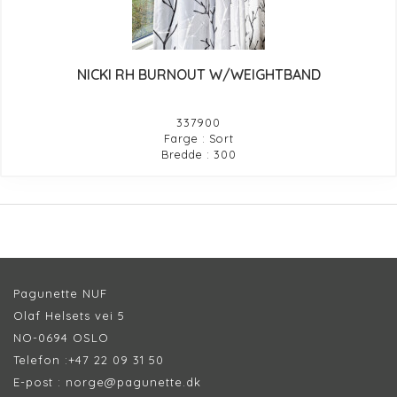
NICKI RH BURNOUT W/WEIGHTBAND
337900
Farge : Sort
Bredde : 300
Pagunette NUF
Olaf Helsets vei 5
NO-0694 OSLO
Telefon :
+47 22 09 31 50
E-post :
norge@pagunette.dk