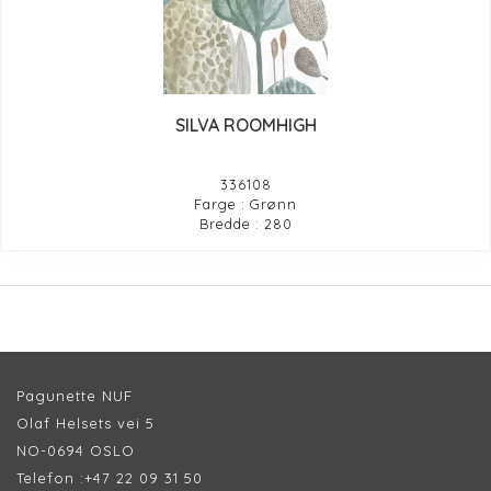
SILVA ROOMHIGH
336108
Farge : Grønn
Bredde : 280
Pagunette NUF
Olaf Helsets vei 5
NO-0694 OSLO
Telefon :
+47 22 09 31 50