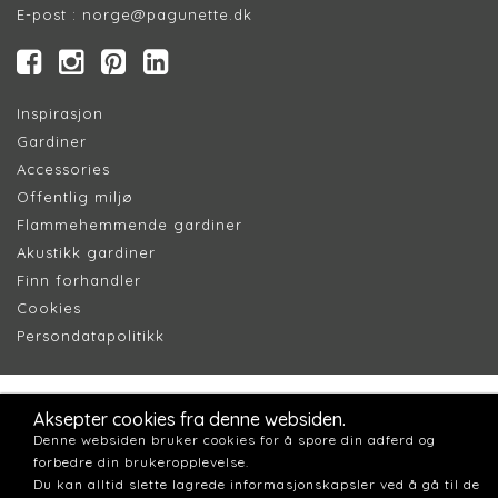
E-post :
norge@pagunette.dk
Inspirasjon
Gardiner
Accessories
Offentlig miljø
Flammehemmende gardiner
Akustikk gardiner
Finn forhandler
Cookie
s
Persondatapolitik
k
Aksepter cookies fra denne websiden.
Denne websiden bruker cookies for å spore din adferd og
forbedre din brukeropplevelse.
Du kan alltid slette lagrede informasjonskapsler ved å gå til de