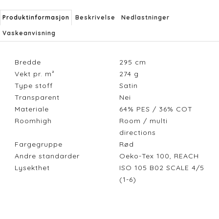
Produktinformasjon
Beskrivelse
Nedlastninger
Vaskeanvisning
Bredde
295
cm
Vekt pr. m²
274
g
Type stoff
Satin
Transparent
Nei
Materiale
64% PES / 36% COT
Roomhigh
Room / multi
directions
Fargegruppe
Rød
Andre standarder
Oeko-Tex 100, REACH
Lysekthet
ISO 105 B02 SCALE 4/5
(1-6)