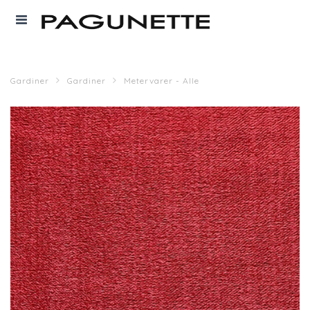
Gardiner
Gardiner
Metervarer - Alle