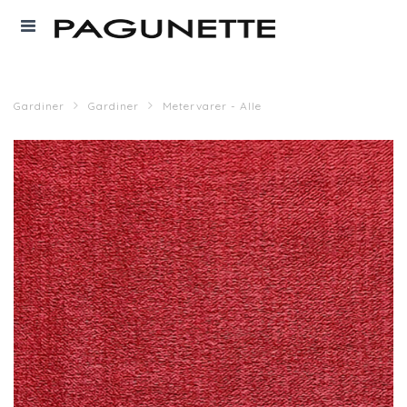
Gardiner
Gardiner
Metervarer - Alle