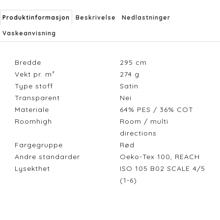
Produktinformasjon
Beskrivelse
Nedlastninger
Vaskeanvisning
Bredde
295
cm
Vekt pr. m²
274
g
Type stoff
Satin
Transparent
Nei
Materiale
64% PES / 36% COT
Roomhigh
Room / multi
directions
Fargegruppe
Rød
Andre standarder
Oeko-Tex 100, REACH
Lysekthet
ISO 105 B02 SCALE 4/5
(1-6)