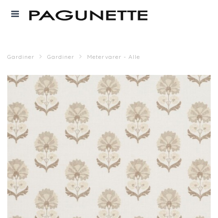
Gardiner
Gardiner
Metervarer - Alle