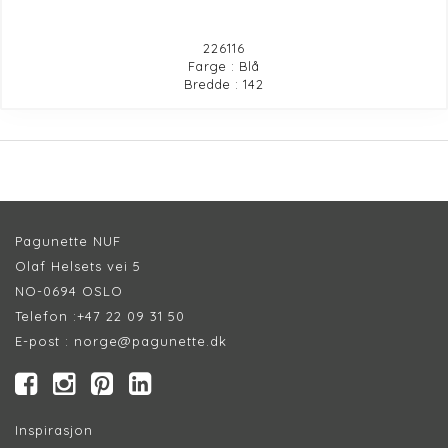
226116
Farge : Blå
Bredde : 142
Pagunette NUF
Olaf Helsets vei 5
NO-0694 OSLO
Telefon :
+47 22 09 31 50
E-post :
norge@pagunette.dk
Inspirasjon