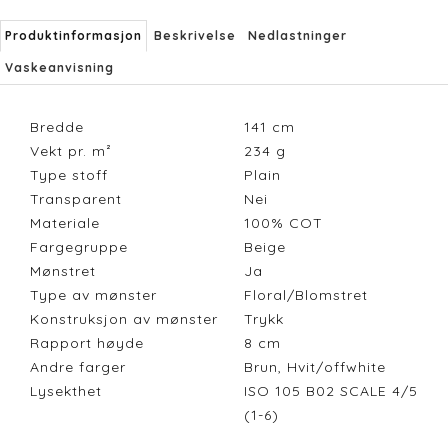
Produktinformasjon
Beskrivelse
Nedlastninger
Vaskeanvisning
Bredde
141
cm
Vekt pr. m²
234
g
Type stoff
Plain
Transparent
Nei
Materiale
100% COT
Fargegruppe
Beige
Mønstret
Ja
Type av mønster
Floral/Blomstret
Konstruksjon av mønster
Trykk
Rapport høyde
8
cm
Andre farger
Brun, Hvit/offwhite
Lysekthet
ISO 105 B02 SCALE 4/5
(1-6)