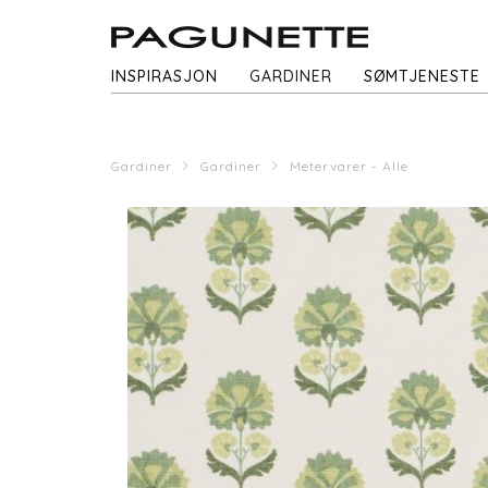
INSPIRASJON
GARDINER
SØMTJENESTE
Gardiner
Gardiner
Metervarer - Alle