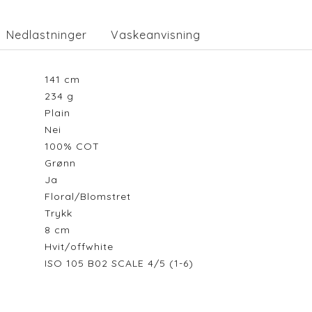
Nedlastninger
Vaskeanvisning
141
cm
234
g
Plain
Nei
100% COT
Grønn
Ja
Floral/Blomstret
Trykk
8
cm
Hvit/offwhite
ISO 105 B02 SCALE 4/5 (1-6)