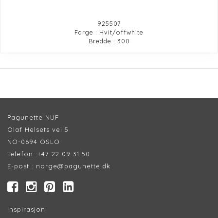
925507
Farge : Hvit/offwhite
Bredde : 300
Pagunette NUF
Olaf Helsets vei 5
NO-0694 OSLO
Telefon :
+47 22 09 31 50
E-post :
norge@pagunette.dk
Inspirasjon