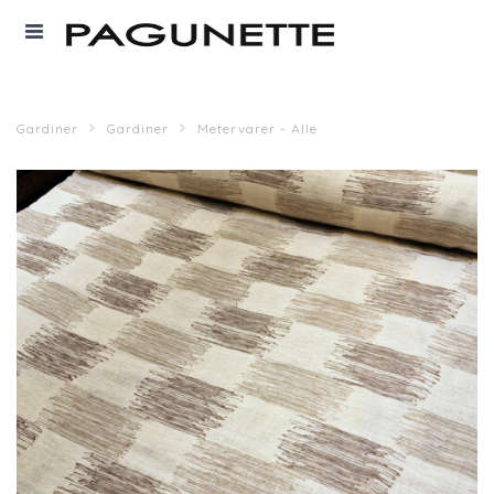
Gardiner
Gardiner
Metervarer - Alle