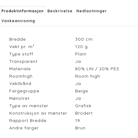
Produktinformasjon
Beskrivelse
Nedlastninger
Vaskeanvisning
Bredde
300
cm
Vekt pr. m²
120
g
Type stoff
Plain
Transparent
Ja
Materiale
80% LIN / 20% PES
Roomhigh
Room high
Vektbånd
Ja
Fargegruppe
Beige
Mønstret
Ja
Type av mønster
Grafisk
Konstruksjon av mønster
Brodert
Rapport Bredde
19
Andre farger
Brun