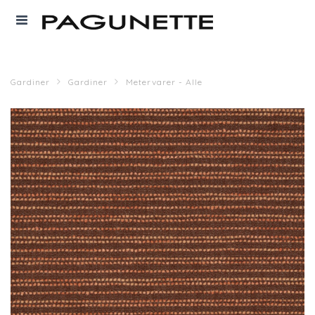
Gardiner
Gardiner
Metervarer - Alle