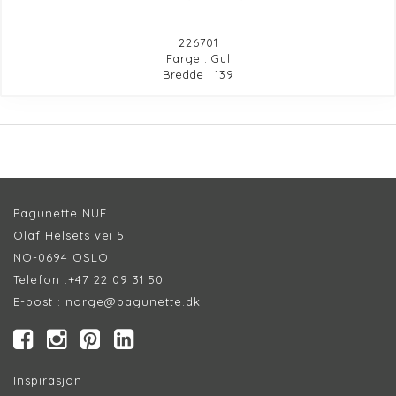
226701
Farge : Gul
Bredde : 139
Pagunette NUF
Olaf Helsets vei 5
NO-0694 OSLO
Telefon :
+47 22 09 31 50
E-post :
norge@pagunette.dk
Inspirasjon