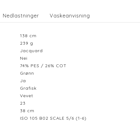
Nedlastninger
Vaskeanvisning
138
cm
239
g
Jacquard
Nei
74% PES / 26% COT
Grønn
Ja
Grafisk
Vevet
23
38
cm
ISO 105 B02 SCALE 5/6 (1-6)