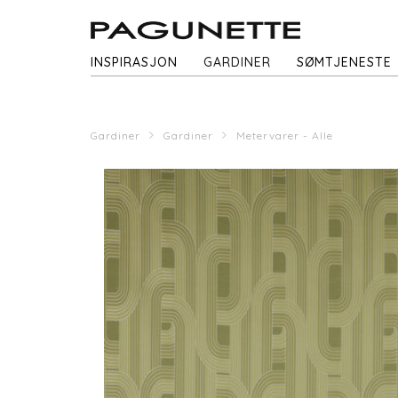
INSPIRASJON
GARDINER
SØMTJENESTE
Gardiner
Gardiner
Metervarer - Alle