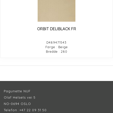
ORBIT DELIBLACK FR
D489471543
Farge : Beige
Bredde : 280
Pagunette NUF
Olaf Helsets vei 5
NO-0694 OSLO
Telefon :
+47 22 09 31 50