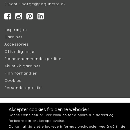
E-post :
norge@pagunette.dk
Inspirasjon
Gardiner
Accessories
Offentlig miljø
Flammehemmende gardiner
Akustikk gardiner
Finn forhandler
Cookie
s
Persondatapolitik
k
Aksepter cookies fra denne websiden.
Denne websiden bruker cookies for å spore din adferd og
forbedre din brukeropplevelse.
Du kan alltid slette lagrede informasjonskapsler ved å gå til de