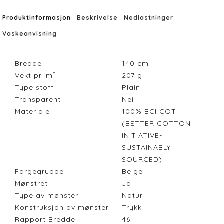
Produktinformasjon
Beskrivelse
Nedlastninger
Vaskeanvisning
Bredde
140
cm
Vekt pr. m²
207
g
Type stoff
Plain
Transparent
Nei
Materiale
100% BCI COT
(BETTER COTTON
INITIATIVE-
SUSTAINABLY
SOURCED)
Fargegruppe
Beige
Mønstret
Ja
Type av mønster
Natur
Konstruksjon av mønster
Trykk
Rapport Bredde
46