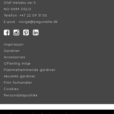
Olaf Helsets vei 5
NO-0694 OSLO
Telefon :
+47 22 09 31 50
E-post :
norge@pagunette.dk
Inspirasjon
Gardiner
Accessories
Offentlig miljø
Flammehemmende gardiner
Akustikk gardiner
Finn forhandler
Cookie
s
Persondatapolitik
k