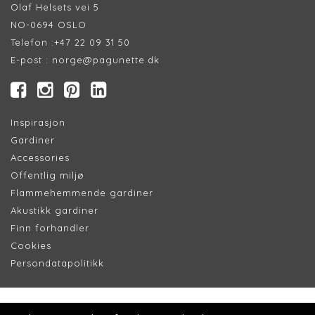
Olaf Helsets vei 5
NO-0694 OSLO
Telefon :
+47 22 09 31 50
E-post :
norge@pagunette.dk
Inspirasjon
Gardiner
Accessories
Offentlig miljø
Flammehemmende gardiner
Akustikk gardiner
Finn forhandler
Cookie
s
Persondatapolitik
k