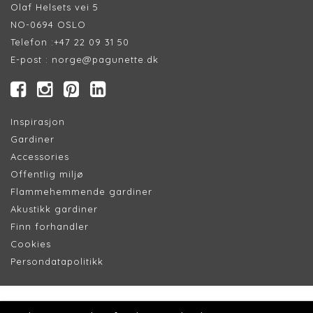
Olaf Helsets vei 5
NO-0694 OSLO
Telefon :
+47 22 09 31 50
E-post :
norge@pagunette.dk
Inspirasjon
Gardiner
Accessories
Offentlig miljø
Flammehemmende gardiner
Akustikk gardiner
Finn forhandler
Cookie
s
Persondatapolitik
k