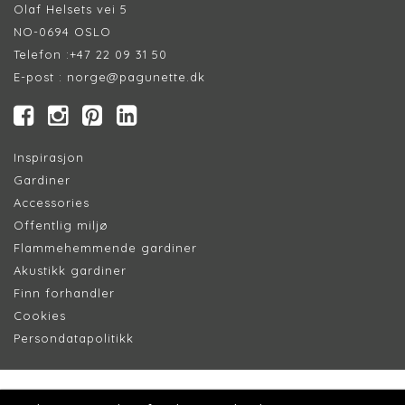
Olaf Helsets vei 5
NO-0694 OSLO
Telefon :
+47 22 09 31 50
E-post :
norge@pagunette.dk
Inspirasjon
Gardiner
Accessories
Offentlig miljø
Flammehemmende gardiner
Akustikk gardiner
Finn forhandler
Cookie
s
Persondatapolitik
k