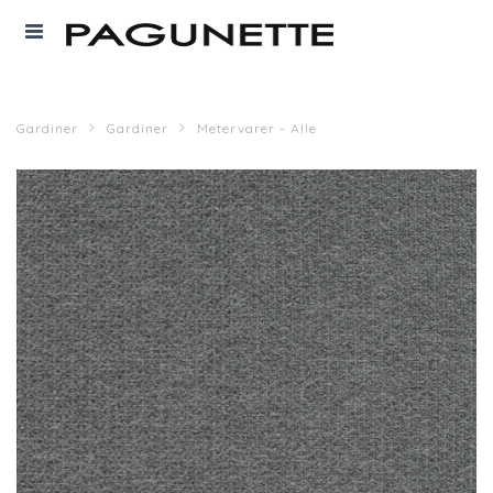
Gardiner
Gardiner
Metervarer - Alle