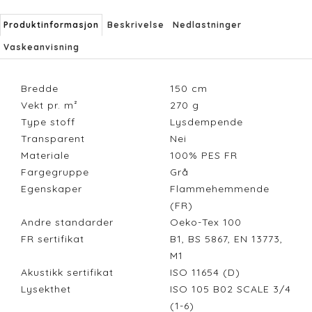
Produktinformasjon
Beskrivelse
Nedlastninger
Vaskeanvisning
Bredde
150
cm
Vekt pr. m²
270
g
Type stoff
Lysdempende
Transparent
Nei
Materiale
100% PES FR
Fargegruppe
Grå
Egenskaper
Flammehemmende
(FR)
Andre standarder
Oeko-Tex 100
FR sertifikat
B1, BS 5867, EN 13773,
M1
Akustikk sertifikat
ISO 11654 (D)
Lysekthet
ISO 105 B02 SCALE 3/4
(1-6)