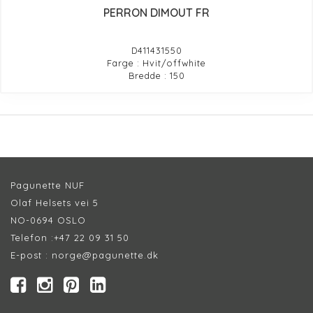
PERRON DIMOUT FR
D411431550
Farge : Hvit/offwhite
Bredde : 150
Pagunette NUF
Olaf Helsets vei 5
NO-0694 OSLO
Telefon :
+47 22 09 31 50
E-post :
norge@pagunette.dk