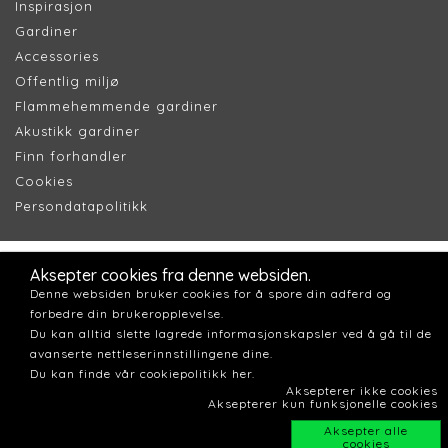
Inspirasjon
Gardiner
Accessories
Offentlig miljø
Flammehemmende gardiner
Akustikk gardiner
Finn forhandler
Cookie
s
Persondatapolitik
k
Aksepter cookies fra denne websiden.
Denne websiden bruker cookies for å spore din adferd og
forbedre din brukeropplevelse.
Du kan alltid slette lagrede informasjonskapsler ved å gå til de
avanserte nettleserinnstillingene dine.
Du kan finde vår cookiepolitikk her.
Aksepterer ikke cookies
Aksepterer kun funksjonelle cookies
Aksepter alle
cookies