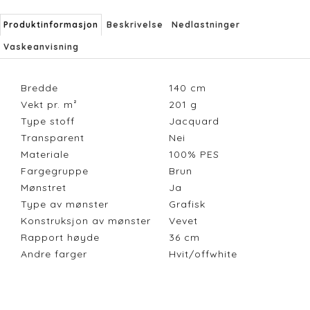
Produktinformasjon
Beskrivelse
Nedlastninger
Vaskeanvisning
Bredde
140
cm
Vekt pr. m²
201
g
Type stoff
Jacquard
Transparent
Nei
Materiale
100% PES
Fargegruppe
Brun
Mønstret
Ja
Type av mønster
Grafisk
Konstruksjon av mønster
Vevet
Rapport høyde
36
cm
Andre farger
Hvit/offwhite