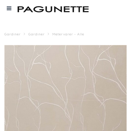
Gardiner
Gardiner
Metervarer - Alle