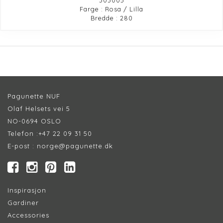
Farge : Rosa / Lilla
Bredde : 280
Pagunette NUF
Olaf Helsets vei 5
NO-0694 OSLO
Telefon :
+47 22 09 31 50
E-post :
norge@pagunette.dk
Inspirasjon
Gardiner
Accessories