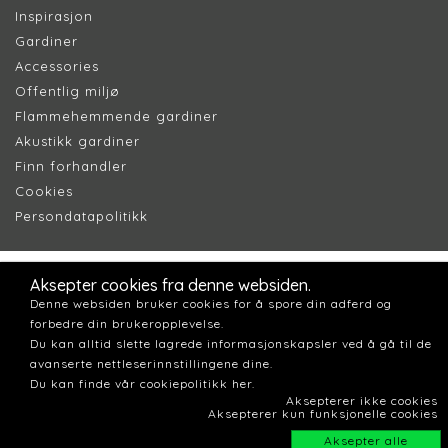
Inspirasjon
Gardiner
Accessories
Offentlig miljø
Flammehemmende gardiner
Akustikk gardiner
Finn forhandler
Cookie
s
Persondatapolitik
k
Aksepter cookies fra denne websiden.
Denne websiden bruker cookies for å spore din adferd og
forbedre din brukeropplevelse.
Du kan alltid slette lagrede informasjonskapsler ved å gå til de
avanserte nettleserinnstillingene dine.
Du kan finde vår cookiepolitikk her.
Aksepterer ikke cookies
Aksepterer kun funksjonelle cookies
Aksepter alle