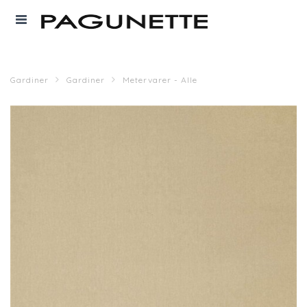
Gardiner
Gardiner
Metervarer - Alle