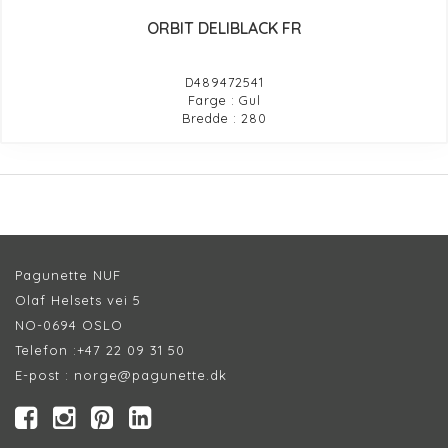
ORBIT DELIBLACK FR
D489472541
Farge : Gul
Bredde : 280
Pagunette NUF
Olaf Helsets vei 5
NO-0694 OSLO
Telefon :
+47 22 09 31 50
E-post :
norge@pagunette.dk