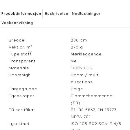
Produktinformasjon
Beskrivelse
Nedlastninger
Vaskeanvisning
Bredde
280
cm
Vekt pr. m²
270
g
Type stoff
Mørkleggende
Transparent
Nei
Materiale
100% PES
Roomhigh
Room / multi
directions
Fargegruppe
Beige
Egenskaper
Flammehemmende
(FR)
FR sertifikat
B1, BS 5867, EN 13773,
NFPA 701
Lysekthet
ISO 105 B02 SCALE 4/5