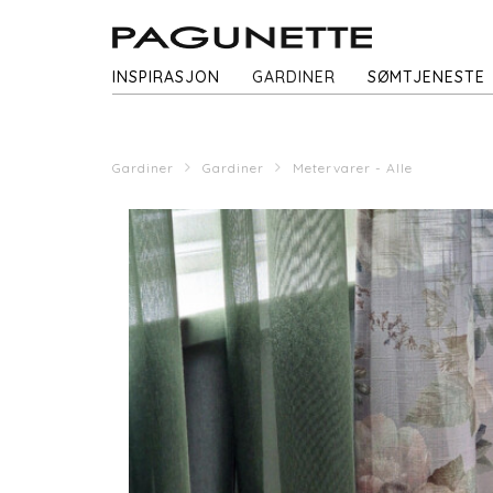
INSPIRASJON
GARDINER
SØMTJENESTE
Gardiner
Gardiner
Metervarer - Alle