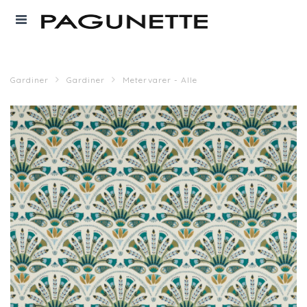
Gardiner
Gardiner
Metervarer - Alle