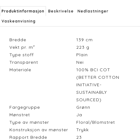
Produktinformasjon
Beskrivelse
Nedlastninger
Vaskeanvisning
Bredde
139
cm
Vekt pr. m²
223
g
Type stoff
Plain
Transparent
Nei
Materiale
100% BCI COT
(BETTER COTTON
INITIATIVE-
SUSTAINABLY
SOURCED)
Fargegruppe
Grønn
Mønstret
Ja
Type av mønster
Floral/Blomstret
Konstruksjon av mønster
Trykk
Rapport Bredde
23