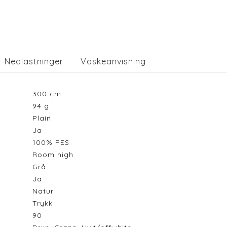
Nedlastninger
Vaskeanvisning
300
cm
94
g
Plain
Ja
100% PES
Room high
Grå
Ja
Natur
Trykk
90