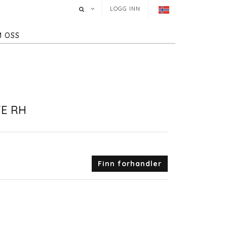
LOGG INN
 OSS
E RH
Finn forhandler