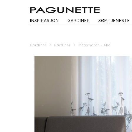
INSPIRASJON
GARDINER
SØMTJENESTE
Gardiner
Gardiner
Metervarer - Alle