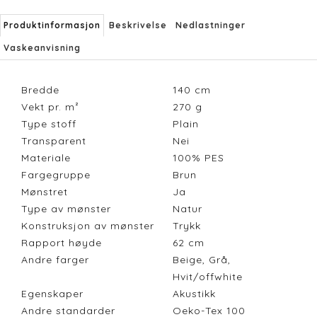
Produktinformasjon
Beskrivelse
Nedlastninger
Vaskeanvisning
Bredde
140
cm
Vekt pr. m²
270
g
Type stoff
Plain
Transparent
Nei
Materiale
100% PES
Fargegruppe
Brun
Mønstret
Ja
Type av mønster
Natur
Konstruksjon av mønster
Trykk
Rapport høyde
62
cm
Andre farger
Beige, Grå,
Hvit/offwhite
Egenskaper
Akustikk
Andre standarder
Oeko-Tex 100