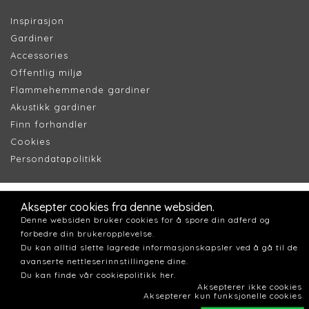
Inspirasjon
Gardiner
Accessories
Offentlig miljø
Flammehemmende gardiner
Akustikk gardiner
Finn forhandler
Cookie
s
Persondatapolitik
k
Aksepter cookies fra denne websiden.
Denne websiden bruker cookies for å spore din adferd og
forbedre din brukeropplevelse.
Du kan alltid slette lagrede informasjonskapsler ved å gå til de
avanserte nettleserinnstillingene dine.
Du kan finde vår cookiepolitikk her.
Aksepterer ikke cookies
Aksepterer kun funksjonelle cookies