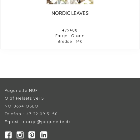
NORDIC LEAVES
479408
Farge : Grønn
Bredde : 140
Pagunette NUF
Olaf Helsets vei 5
NO-0694 OSLO
Telefon :
+47 22 09 31 50
E-post :
norge@pagunette.dk