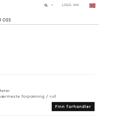
LOGG INN
 OSS
Meter
 nærmeste forpakning / rull
Finn forhandler