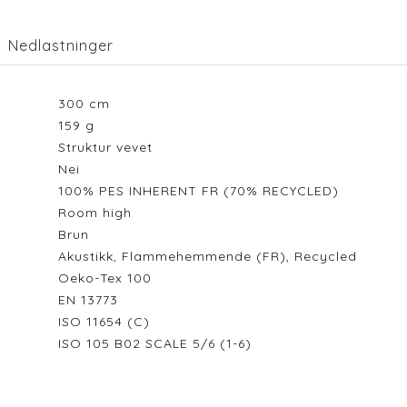
Nedlastninger
300
cm
159
g
Struktur vevet
Nei
100% PES INHERENT FR (70% RECYCLED)
Room high
Brun
Akustikk, Flammehemmende (FR), Recycled
Oeko-Tex 100
EN 13773
ISO 11654 (C)
ISO 105 B02 SCALE 5/6 (1-6)