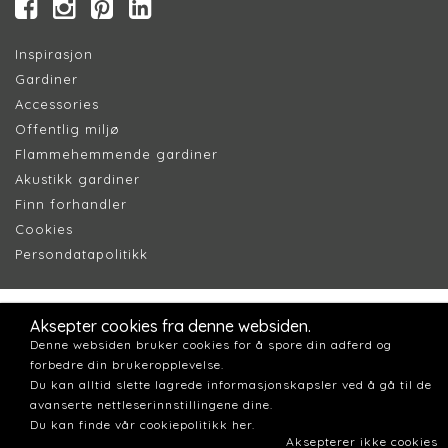
Inspirasjon
Gardiner
Accessories
Offentlig miljø
Flammehemmende gardiner
Akustikk gardiner
Finn forhandler
Cookie
s
Persondatapolitik
k
Aksepter cookies fra denne websiden.
Denne websiden bruker cookies for å spore din adferd og
forbedre din brukeropplevelse.
Du kan alltid slette lagrede informasjonskapsler ved å gå til de
avanserte nettleserinnstillingene dine.
Du kan finde vår cookiepolitikk her.
Aksepterer ikke cookies