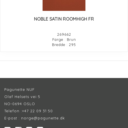
NOBLE SATIN ROOMHIGH FR
269662
Farge : Brun
Bredde : 295
Pagunette NUF
Olaf Helsets vei 5
NO-0694 OSLO
Telefon :
+47 22 09 31 50
E-post :
norge@pagunette.dk