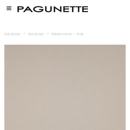
Gardiner
Gardiner
Metervarer - Alle