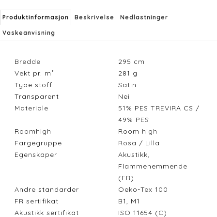
Produktinformasjon
Beskrivelse
Nedlastninger
Vaskeanvisning
Bredde
295
cm
Vekt pr. m²
281
g
Type stoff
Satin
Transparent
Nei
Materiale
51% PES TREVIRA CS /
49% PES
Roomhigh
Room high
Fargegruppe
Rosa / Lilla
Egenskaper
Akustikk,
Flammehemmende
(FR)
Andre standarder
Oeko-Tex 100
FR sertifikat
B1, M1
Akustikk sertifikat
ISO 11654 (C)