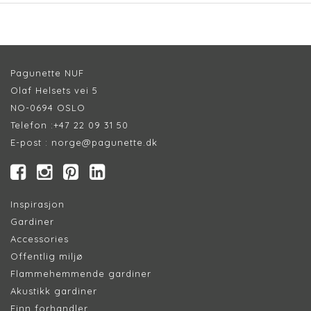
Pagunette NUF
Olaf Helsets vei 5
NO-0694 OSLO
Telefon :
+47 22 09 31 50
E-post :
norge@pagunette.dk
Inspirasjon
Gardiner
Accessories
Offentlig miljø
Flammehemmende gardiner
Akustikk gardiner
Finn forhandler