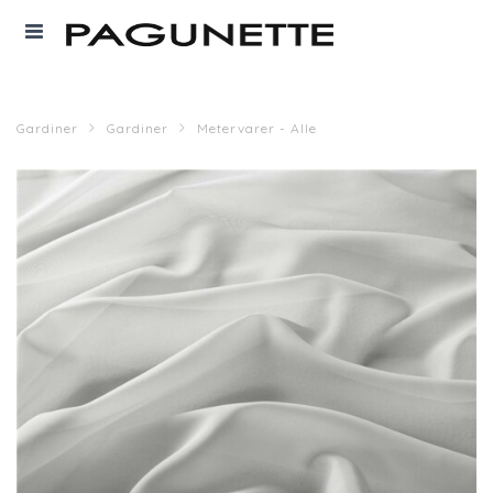
Gardiner
Gardiner
Metervarer - Alle