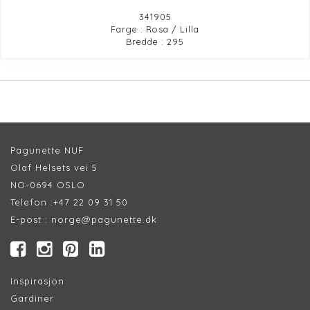
341905
Farge : Rosa / Lilla
Bredde : 295
Pagunette NUF
Olaf Helsets vei 5
NO-0694 OSLO
Telefon :
+47 22 09 31 50
E-post :
norge@pagunette.dk
Inspirasjon
Gardiner