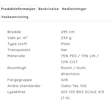
Produktinformasjon
Beskrivelse
Nedlastninger
Vaskeanvisning
Bredde
295
cm
Vekt pr. m²
234
g
Type stoff
Plain
Transparent
Nei
Materiale
75% PES / 13% LIN /
12% COT
Roomhigh
Room / multi
directions
Fargegruppe
Grå
Andre standarder
Oeko-Tex 100
Lysekthet
ISO 105 B02 SCALE 4/5
(1-6)