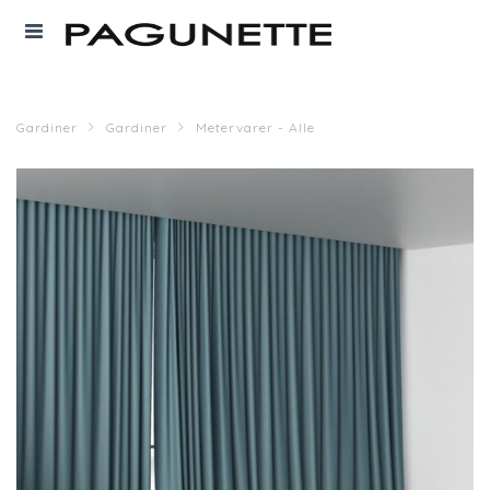
Gardiner
Gardiner
Metervarer - Alle