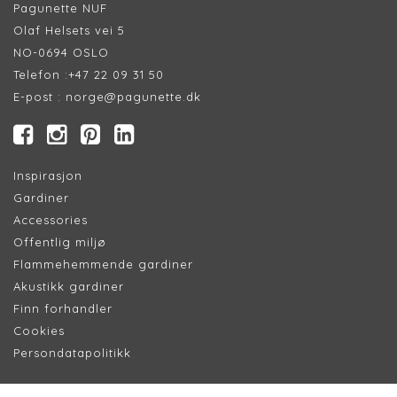
Pagunette NUF
Olaf Helsets vei 5
NO-0694 OSLO
Telefon :
+47 22 09 31 50
E-post :
norge@pagunette.dk
Inspirasjon
Gardiner
Accessories
Offentlig miljø
Flammehemmende gardiner
Akustikk gardiner
Finn forhandler
Cookie
s
Persondatapolitik
k