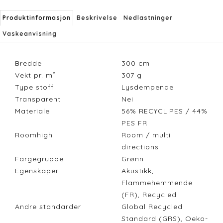
Produktinformasjon
Beskrivelse
Nedlastninger
Vaskeanvisning
Bredde
300
cm
Vekt pr. m²
307
g
Type stoff
Lysdempende
Transparent
Nei
Materiale
56% RECYCL.PES / 44%
PES FR
Roomhigh
Room / multi
directions
Fargegruppe
Grønn
Egenskaper
Akustikk,
Flammehemmende
(FR), Recycled
Andre standarder
Global Recycled
Standard (GRS), Oeko-