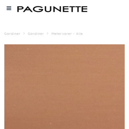
Gardiner
Gardiner
Metervarer - Alle