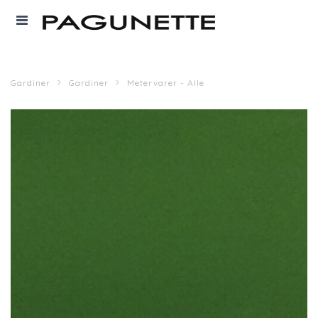
Gardiner
Gardiner
Metervarer - Alle