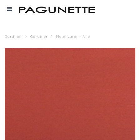
Gardiner
Gardiner
Metervarer - Alle