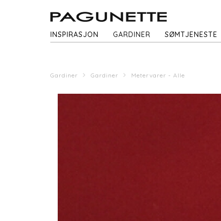
INSPIRASJON
GARDINER
SØMTJENESTE
Gardiner
Gardiner
Metervarer - Alle