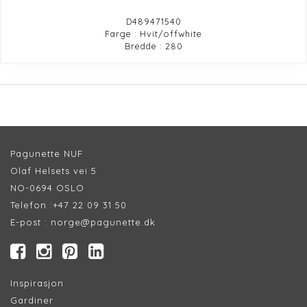
D489471540
Farge : Hvit/offwhite
Bredde : 280
Pagunette NUF
Olaf Helsets vei 5
NO-0694 OSLO
Telefon :
+47 22 09 31 50
E-post :
norge@pagunette.dk
Inspirasjon
Gardiner