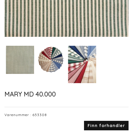
MARY MD 40.000
Varenummer :
653308
Finn forhandler