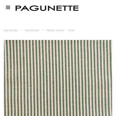
Gardiner
Gardiner
Metervarer - Alle