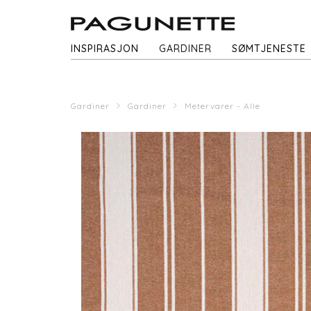
INSPIRASJON
GARDINER
SØMTJENESTE
Gardiner
Gardiner
Metervarer - Alle