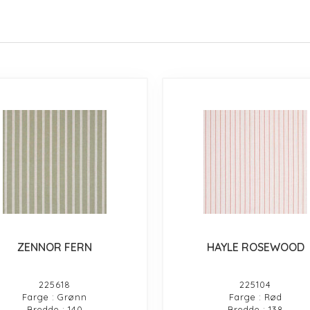
ZENNOR FERN
HAYLE ROSEWOOD
225618
225104
Farge : Grønn
Farge : Rød
Bredde : 140
Bredde : 138