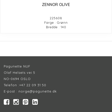
ZENNOR OLIVE
225608
Farge : Grønn
Bredde : 140
Pagunette NUF
Olaf Helsets vei 5
NO-0694 OSLO
Telefon :
+47 22 09 31 50
E-post :
norge@pagunette.dk