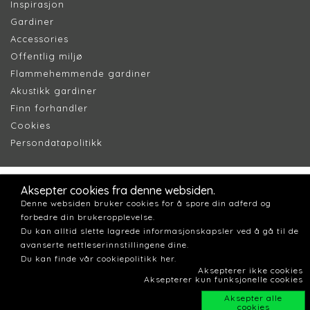
Inspirasjon
Gardiner
Accessories
Offentlig miljø
Flammehemmende gardiner
Akustikk gardiner
Finn forhandler
Cookie
s
Persondatapolitik
k
Aksepter cookies fra denne websiden.
Denne websiden bruker cookies for å spore din adferd og
forbedre din brukeropplevelse.
Du kan alltid slette lagrede informasjonskapsler ved å gå til de
avanserte nettleserinnstillingene dine.
Du kan finde vår cookiepolitikk her.
Aksepterer ikke cookies
Aksepterer kun funksjonelle cookies
Aksepter alle
cookies