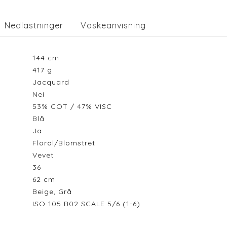
Nedlastninger
Vaskeanvisning
144
cm
417
g
Jacquard
Nei
53% COT / 47% VISC
Blå
Ja
Floral/Blomstret
Vevet
36
62
cm
Beige, Grå
ISO 105 B02 SCALE 5/6 (1-6)