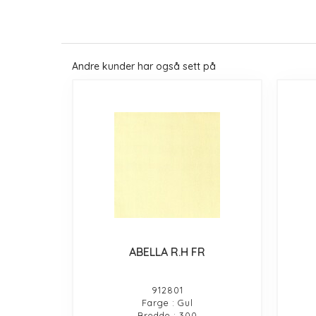
Andre kunder har også sett på
ABELLA R.H FR
912801
Farge : Gul
Bredde : 300