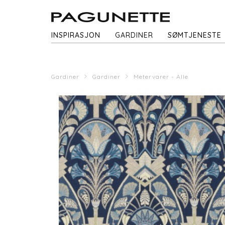
INSPIRASJON
GARDINER
SØMTJENESTE
Gardiner
Gardiner
Metervarer - Alle