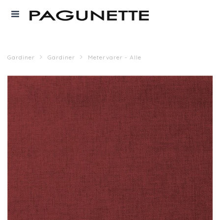
Gardiner
Gardiner
Metervarer - Alle