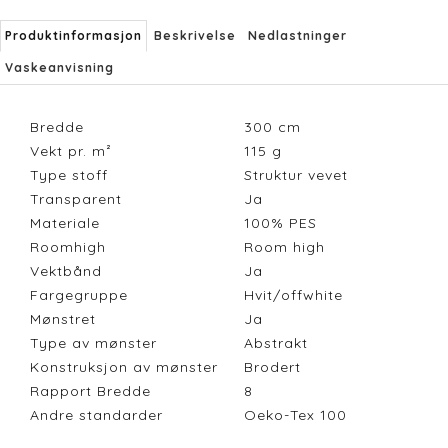
Produktinformasjon
Beskrivelse
Nedlastninger
Vaskeanvisning
Bredde
300
cm
Vekt pr. m²
115
g
Type stoff
Struktur vevet
Transparent
Ja
Materiale
100% PES
Roomhigh
Room high
Vektbånd
Ja
Fargegruppe
Hvit/offwhite
Mønstret
Ja
Type av mønster
Abstrakt
Konstruksjon av mønster
Brodert
Rapport Bredde
8
Andre standarder
Oeko-Tex 100