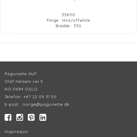
338110
Farge : Hvit/offwhite
Bredde : 330
Pagunette NUF
Olaf Helsets vei 5
NO-0694 OSLO
Telefon :
+47 22 09 31 50
E-post :
norge@pagunette.dk
Inspirasjon