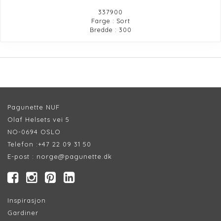
337900
Farge : Sort
Bredde : 300
Pagunette NUF
Olaf Helsets vei 5
NO-0694 OSLO
Telefon :
+47 22 09 31 50
E-post :
norge@pagunette.dk
Inspirasjon
Gardiner