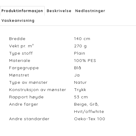
Produktinformasjon
Beskrivelse
Nedlastninger
Vaskeanvisning
Bredde
140
cm
Vekt pr. m²
270
g
Type stoff
Plain
Materiale
100% PES
Fargegruppe
Blå
Mønstret
Ja
Type av mønster
Natur
Konstruksjon av mønster
Trykk
Rapport høyde
53
cm
Andre farger
Beige, Grå,
Hvit/offwhite
Andre standarder
Oeko-Tex 100