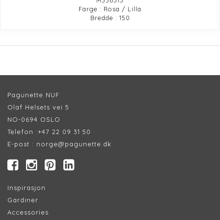
Farge : Rosa / Lilla
Bredde : 150
Pagunette NUF
Olaf Helsets vei 5
NO-0694 OSLO
Telefon :
+47 22 09 31 50
E-post :
norge@pagunette.dk
Inspirasjon
Gardiner
Accessories